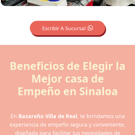
Escribir A Sucursal
Beneficios de Elegir la
Mejor casa de
Empeño en Sinaloa
En
Bazareño Villa de Real
, te brindamos una
experiencia de empeño segura y conveniente,
diseñada para facilitar tus necesidades de