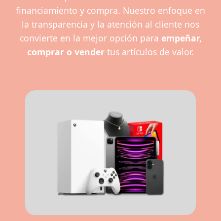
financiamiento y compra. Nuestro enfoque en
la transparencia y la atención al cliente nos
convierte en la mejor opción para
empeñar,
comprar o vender
tus artículos de valor.