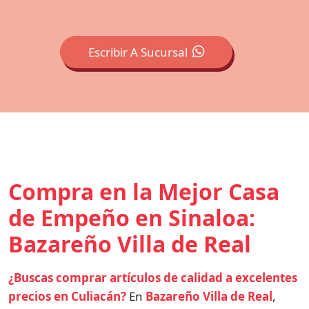
Escribir A Sucursal
Compra en la Mejor Casa
de Empeño en Sinaloa:
Bazareño Villa de Real
¿Buscas comprar artículos de calidad a excelentes
precios en Culiacán?
En
Bazareño Villa de Real
,